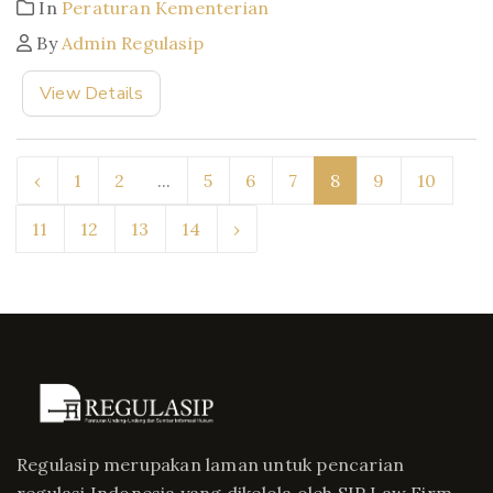
In
Peraturan Kementerian
By
Admin Regulasip
View Details
‹
1
2
...
5
6
7
8
9
10
11
12
13
14
›
Regulasip merupakan laman untuk pencarian