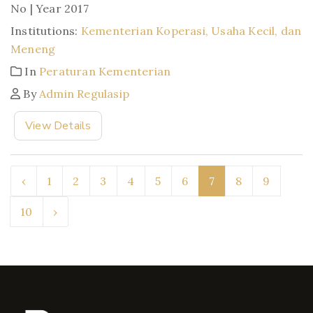
No | Year 2017
Institutions:
Kementerian Koperasi, Usaha Kecil, dan
Meneng
In
Peraturan Kementerian
By
Admin Regulasip
View Details
‹
1
2
3
4
5
6
7
8
9
10
›