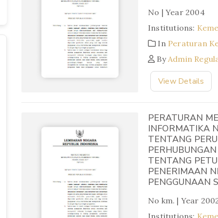
No | Year 2004
Institutions:
Keme
In
Peraturan K
By
Admin Regul
View Details
PERATURAN ME
INFORMATIKA NO
TENTANG PERU
PERHUBUNGAN 
TENTANG PETU
PENERIMAAN NE
PENGGUNAAN 
No km. | Year 200
Institutions:
Keme