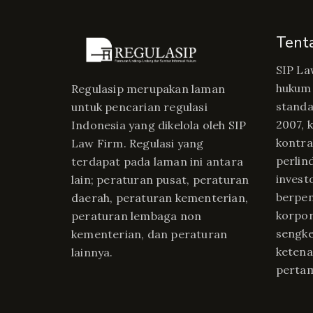
Tent
SIP La
hukum 
Regulasip merupakan laman
standa
untuk pencarian regulasi
2007, 
Indonesia yang dikelola oleh SIP
kontrak
Law Firm. Regulasi yang
perlin
terdapat pada laman ini antara
invest
lain; peraturan pusat, peraturan
berpe
daerah, peraturan kementerian,
korpor
peraturan lembaga non
sengke
kementerian, dan peraturan
ketena
lainnya.
perta