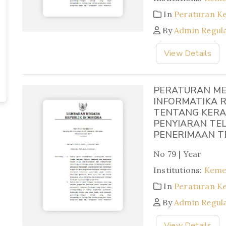
In
Peraturan K
By
Admin Regul
View Details
PERATURAN ME
INFORMATIKA R
TENTANG KERA
PENYIARAN TEL
PENERIMAAN TE
No 79 | Year
Institutions:
Keme
In
Peraturan K
By
Admin Regul
View Details