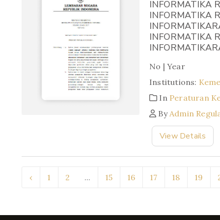
INFORMATIKA 
INFORMATIKA 
INFORMATIKAR
INFORMATIKA 
INFORMATIKAR
No | Year
Institutions:
Keme
In
Peraturan K
By
Admin Regul
View Details
‹
1
2
...
15
16
17
18
19