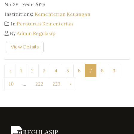
No 38 | Year 2025
Institutions:
Kementerian Keuangan
In
Peraturan Kementerian
By
Admin Regulasip
View Details
‹
1
2
3
4
5
6
7
8
9
10
...
222
223
›