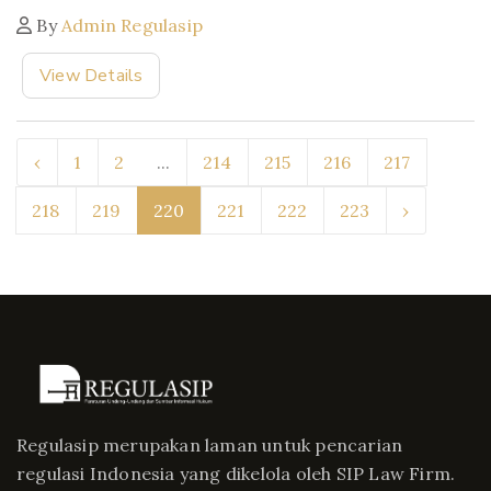
By
Admin Regulasip
View Details
‹
1
2
...
214
215
216
217
218
219
220
221
222
223
›
Regulasip merupakan laman untuk pencarian
regulasi Indonesia yang dikelola oleh SIP Law Firm.