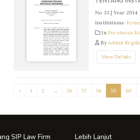
TENTANG INSTA
No 33 | Year 2014
Institutions:
Keme
In
Peraturan K
By
Admin Regul
View Details
‹
1
2
...
56
57
58
59
60
ang SIP Law Firm
Lebih Lanjut