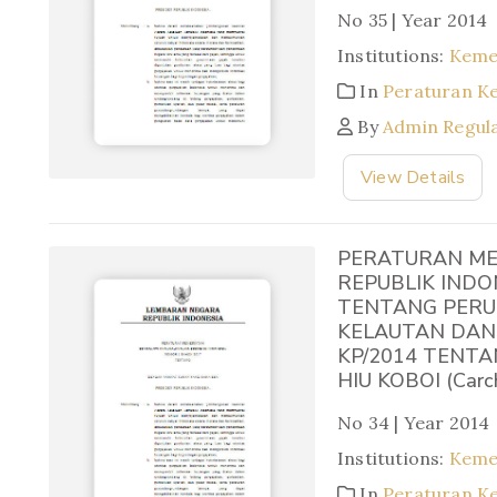
No 35 | Year 2014
Institutions:
Keme
In
Peraturan K
By
Admin Regul
View Details
PERATURAN ME
REPUBLIK INDO
TENTANG PERU
KELAUTAN DAN
KP/2014 TENT
HIU KOBOI (Carc
No 34 | Year 2014
Institutions:
Keme
In
Peraturan K