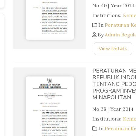
No 40 | Year 2014
Institutions:
Keme
In
Peraturan K
By
Admin Regul
View Details
PERATURAN ME
REPUBLIK INDO
TENTANG PED
PROGRAM INVE
MINAPOLITAN
No 38 | Year 2014
Institutions:
Keme
In
Peraturan K