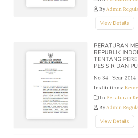
By
Admin Regul
View Details
PERATURAN ME
REPUBLIK INDO
TENTANG PERE
PESISIR DAN P
No 34 | Year 2014
Institutions:
Keme
In
Peraturan K
By
Admin Regul
View Details