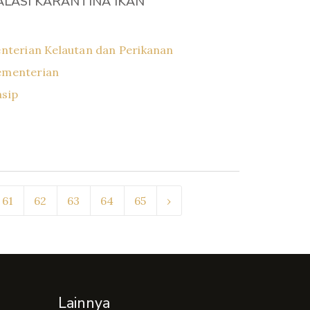
LASI KARANTINA IKAN
nterian Kelautan dan Perikanan
ementerian
asip
61
62
63
64
65
›
Lainnya