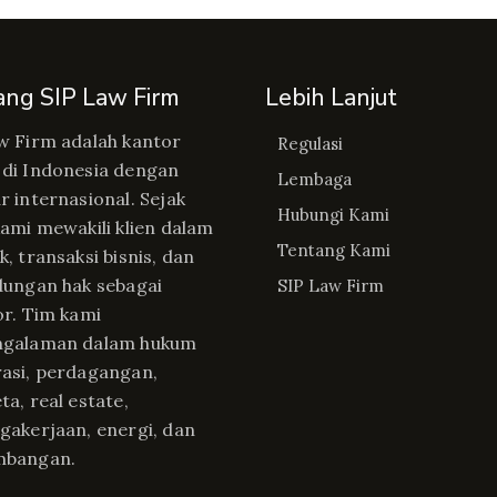
ang SIP Law Firm
Lebih Lanjut
w Firm adalah kantor
Regulasi
di Indonesia dengan
Lembaga
r internasional. Sejak
Hubungi Kami
kami mewakili klien dalam
Tentang Kami
, transaksi bisnis, dan
dungan hak sebagai
SIP Law Firm
or. Tim kami
ngalaman dalam hukum
asi, perdagangan,
ta, real estate,
gakerjaan, energi, dan
mbangan.