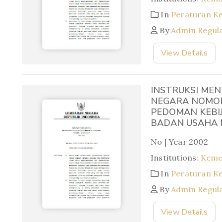
In
Peraturan K
By
Admin Regul
View Details
INSTRUKSI MEN
NEGARA NOMOR
PEDOMAN KEBI
BADAN USAHA 
No | Year 2002
Institutions:
Keme
In
Peraturan K
By
Admin Regul
View Details