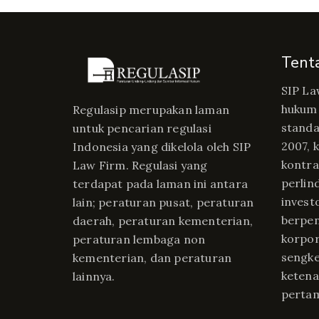
Tent
SIP La
hukum 
Regulasip merupakan laman
standa
untuk pencarian regulasi
2007, 
Indonesia yang dikelola oleh SIP
kontrak
Law Firm. Regulasi yang
perlin
terdapat pada laman ini antara
invest
lain; peraturan pusat, peraturan
berpe
daerah, peraturan kementerian,
korpor
peraturan lembaga non
sengke
kementerian, dan peraturan
ketena
lainnya.
perta