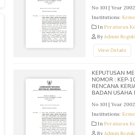
No 101 | Year 200
Institutions:
Keme
In
Peraturan K
By
Admin Regul
View Details
KEPUTUSAN ME
NOMOR : KEP-
RENCANA KERJ
BADAN USAHA 
No 101 | Year 200
Institutions:
Keme
In
Peraturan K
By
Admin Regul