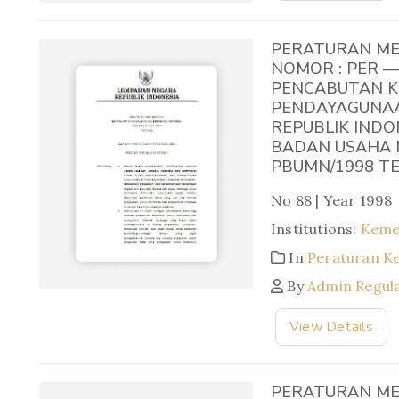
PERATURAN ME
NOMOR : PER —
PENCABUTAN K
PENDAYAGUNAA
REPUBLIK INDO
BADAN USAHA M
PBUMN/1998 T
No 88 | Year 1998
Institutions:
Keme
In
Peraturan K
By
Admin Regul
View Details
PERATURAN ME