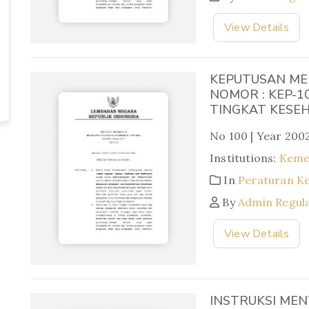
View Details
KEPUTUSAN ME
NOMOR : KEP-1
TINGKAT KESE
No 100 | Year 200
Institutions:
Keme
In
Peraturan K
By
Admin Regul
View Details
INSTRUKSI MEN