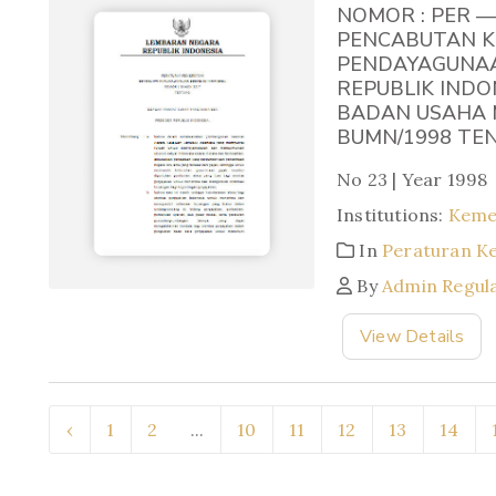
NOMOR : PER —
PENCABUTAN K
PENDAYAGUNAA
REPUBLIK INDO
BADAN USAHA M
BUMN/1998 TE
No 23 | Year 1998
Institutions:
Keme
In
Peraturan K
By
Admin Regul
View Details
‹
1
2
...
10
11
12
13
14