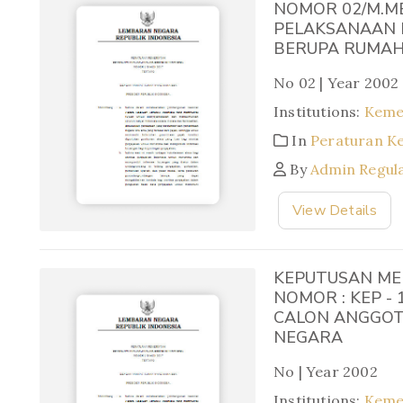
NOMOR 02/M.M
PELAKSANAAN 
BERUPA RUMAH
No 02 | Year 2002
Institutions:
Keme
In
Peraturan K
By
Admin Regul
View Details
KEPUTUSAN ME
NOMOR : KEP -
CALON ANGGOTA
NEGARA
No | Year 2002
Institutions:
Keme