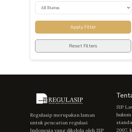
Apply Filter
Reset Filters
Tent
SIP La
hukum 
Regulasip merupakan laman
standa
untuk pencarian regulasi
2007, 
Indonesia yang dikelola oleh SIP