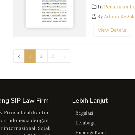
In
Peraturan L
By
Admin Regul
View Details
‹
1
2
3
›
ang SIP Law Firm
Lebih Lanjut
w Firm adalah kantor
Regulasi
di Indonesia dengan
Lembaga
r internasional. Sejak
Hubungi Kami