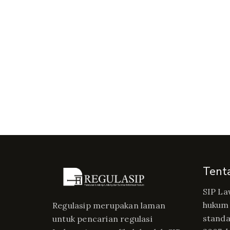
Tent
SIP La
hukum 
Regulasip merupakan laman
standa
untuk pencarian regulasi