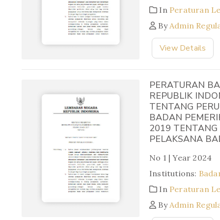
In
Peraturan L
By
Admin Regul
View Details
PERATURAN BA
REPUBLIK INDO
TENTANG PERU
BADAN PEMERI
2019 TENTANG 
PELAKSANA BA
No 1 | Year 2024
Institutions:
Bada
In
Peraturan L
By
Admin Regul