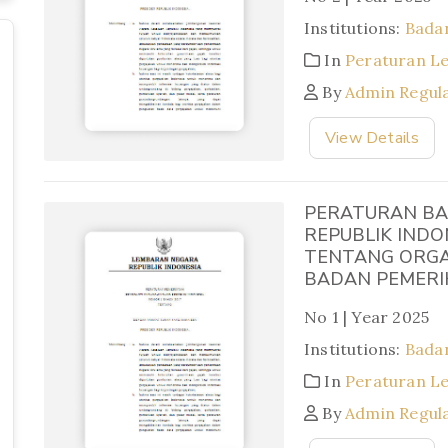
Institutions:
Bada
In
Peraturan L
By
Admin Regul
View Details
PERATURAN BA
REPUBLIK INDO
TENTANG ORGA
BADAN PEMERI
No 1 | Year 2025
Institutions:
Bada
In
Peraturan L
By
Admin Regul